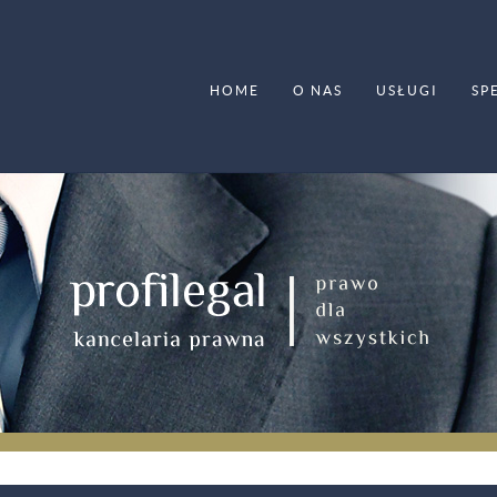
HOME
O NAS
USŁUGI
SP