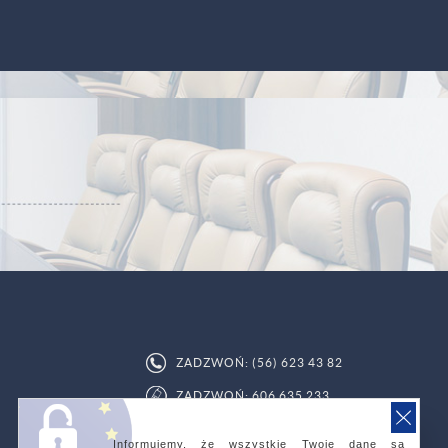
ZADZWOŃ: (56) 623 43 82
ZADZWOŃ: 606 635 233
Informujemy, że wszystkie Twoje dane są